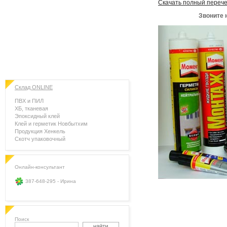
Скачать полный перече
Звоните 
Склад ONLINE
ПВХ и ПИЛ
ХБ, тканевая
Эпоксидный клей
Клей и герметик Новбытхим
Продукция Хенкель
Скотч упаковочный
Онлайн-консультант
387-648-295 - Ирина
Поиск