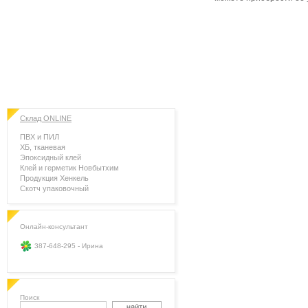
Склад ONLINE
ПВХ и ПИЛ
ХБ, тканевая
Эпоксидный клей
Клей и герметик Новбытхим
Продукция Хенкель
Скотч упаковочный
Онлайн-консультант
387-648-295 - Ирина
Поиск